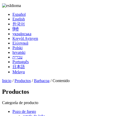
Idioma
Español
English
한국어
हिंदी
українська
Kreyòl Ayisyen
Ελληνικά
Polski
hrvatski
עברית
Português
日本語
Melayu
Inicio
/
Productos
/
Barbacoa
/ Contenido
Productos
Categoría de producto
Pozo de fuego