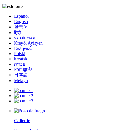
Idioma
Español
English
한국어
हिंदी
українська
Kreyòl Ayisyen
Ελληνικά
Polski
hrvatski
עברית
Português
日本語
Melayu
Caliente