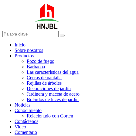
Inicio
Sobre nosotros
Productos
Pozo de fuego
Barbacoa
Las características del agua
Cercas de pantalla
Rejillas de árboles
Decoraciones de jardín
Jardinera y maceta de acero
Bolardos de luces de jardín
Noticias
Conocimiento
Relacionado con Corten
Contáctenos
Video
Comentario