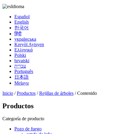
Idioma
Español
English
한국어
हिंदी
українська
Kreyòl Ayisyen
Ελληνικά
Polski
hrvatski
עברית
Português
日本語
Melayu
Inicio
/
Productos
/
Rejillas de árboles
/ Contenido
Productos
Categoría de producto
Pozo de fuego